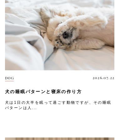
2026.07.22
DOG
犬の睡眠パターンと寝床の作り方
犬は1日の大半を眠って過ごす動物ですが、その睡眠
パターンは人...