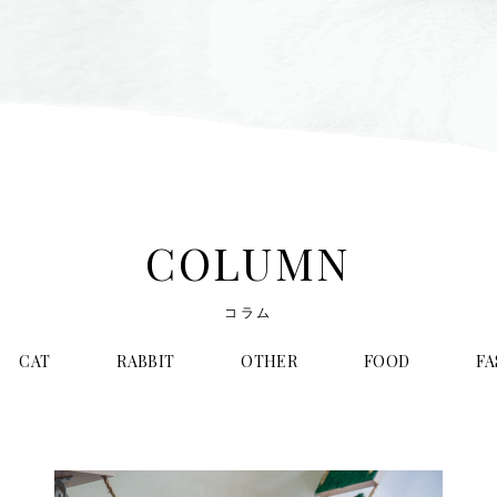
COLUMN
コラム
CAT
RABBIT
OTHER
FOOD
FA